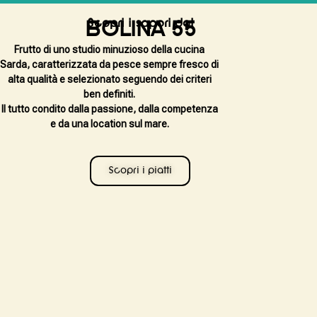
Scopri i sapori del
BOLINA 55
Frutto di uno studio minuzioso della cucina
Sarda, caratterizzata da pesce sempre fresco di
alta qualità e selezionato seguendo dei criteri
ben definiti.
Il tutto condito dalla passione, dalla competenza
e da una location sul mare.
Scopri i piatti